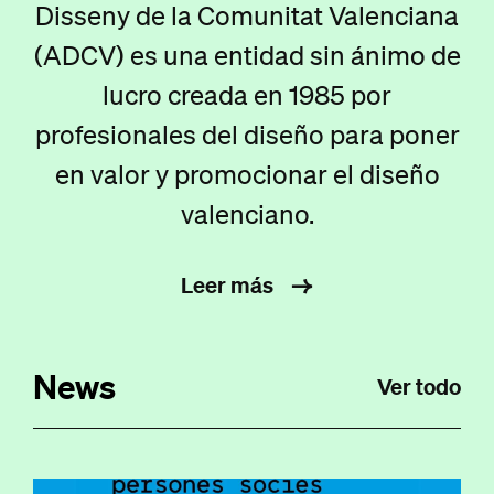
Asociación
Disseny de la Comunitat Valenciana
de
(ADCV) es una entidad sin ánimo de
Diseñadores
lucro creada en 1985 por
profesionales del diseño para poner
de
en valor y promocionar el diseño
la
valenciano.
Comunidad
Valenciana
Leer más
News
Ver todo